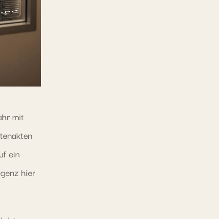
ahr mit
ntenakten
uf ein
igenz hier