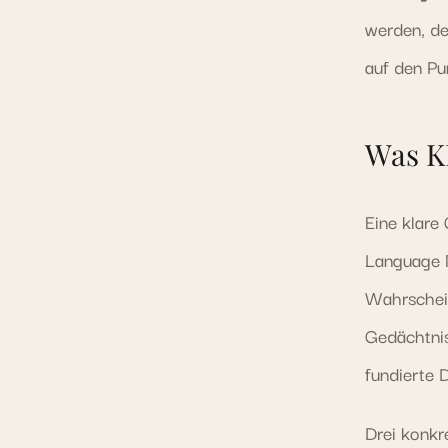
werden, de
auf den Pun
Was K
Eine klare
Language M
Wahrschein
Gedächtnis
fundierte 
Drei konkr