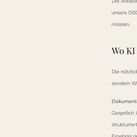
Die Antwor
unsere DSG
müssen.
Wo KI 
Die nützli
sondern We
Dokumenta
Gespräch i
strukturie
Ergebnis a