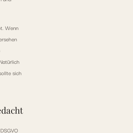
bt. Wenn
bersehen
e
Natürlich
ollte sich
edacht
ie DSGVO