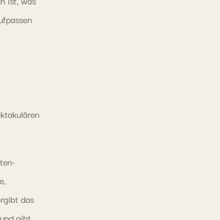
h ist, was
ufpassen
ektakulären
ten-
e,
rgibt das
 und gibt