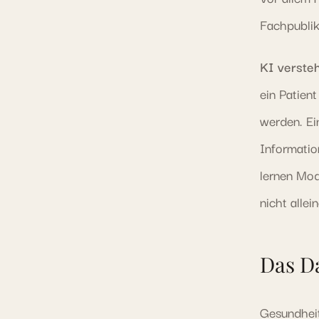
Fachpublik
KI versteh
ein Patien
werden. Ei
Informatio
lernen Mod
nicht alle
Das D
Gesundheit