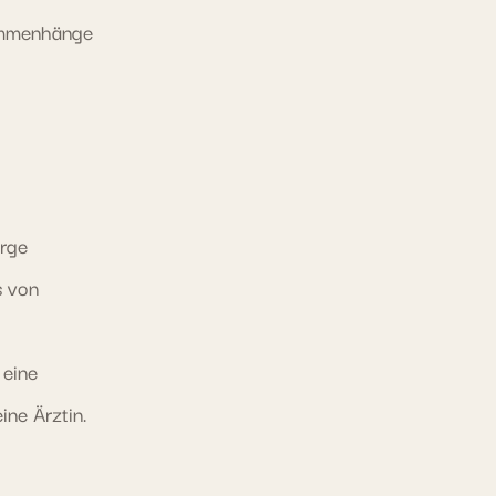
sammenhänge
arge
s von
 eine
ne Ärztin.