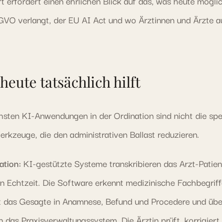
t erfordert einen ehrlichen Blick auf das, was heute möglic
VO verlangt, der EU AI Act und wo Ärztinnen und Ärzte a
heute tatsächlich hilft
chsten KI-Anwendungen in der Ordination sind nicht die sp
rkzeuge, die den administrativen Ballast reduzieren.
tion:
KI-gestützte Systeme transkribieren das Arzt-Patien
n Echtzeit. Die Software erkennt medizinische Fachbegriff
rt das Gesagte in Anamnese, Befund und Procedere und übe
n das Praxisverwaltungssystem. Die Ärztin prüft, korrigiert