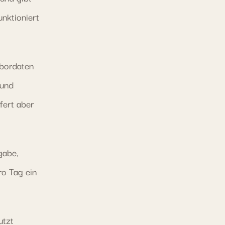
unktioniert
bordaten
 und
fert aber
gabe,
ro Tag ein
utzt