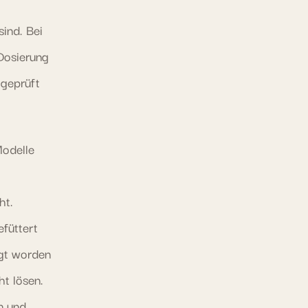
sind. Bei
Dosierung
 geprüft
Modelle
ht.
füttert
egt worden
t lösen.
n und