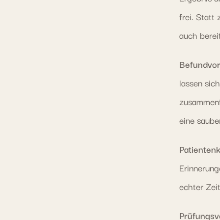
frei. Statt
auch berei
Befundvor
lassen sic
zusammenfa
eine saube
Patienten
Erinnerung
echter Zei
Prüfungsv