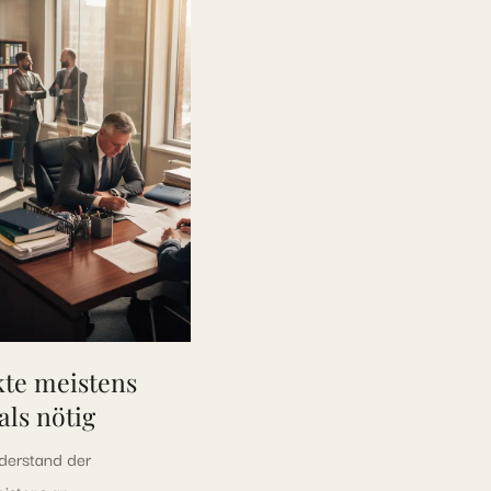
te meistens
als nötig
derstand der
eistens an