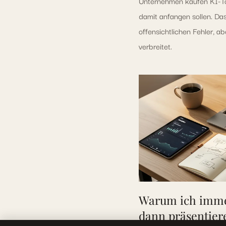
Unternehmen kaufen KI-Too
damit anfangen sollen. Das
offensichtlichen Fehler, abe
verbreitet.
Warum ich imme
dann präsentier