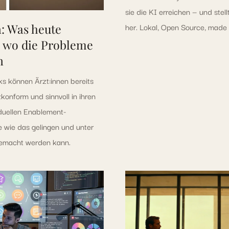
sie die KI erreichen — und stell
her. Lokal, Open Source, made i
n: Was heute
d wo die Probleme
n
cks können Ärzt:innen bereits
konform und sinnvoll in ihren
viduellen Enablement-
 wie das gelingen und unter
gemacht werden kann.